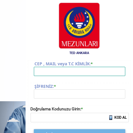
TED ANKARA
CEP , MAIL veya T.C KİMLİK:
*
ŞİFRENİZ:
*
Doğrulama Kodunuzu Girin:
*
KOD AL